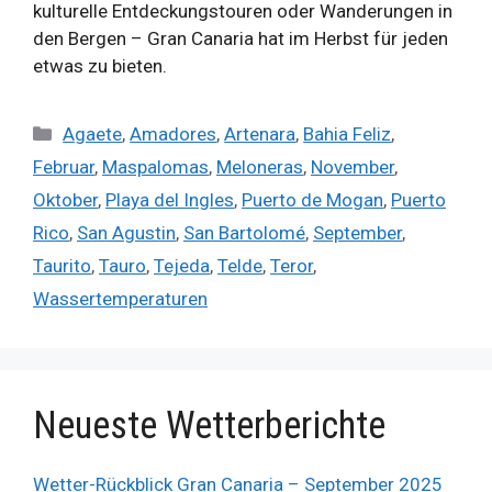
kulturelle Entdeckungstouren oder Wanderungen in
den Bergen – Gran Canaria hat im Herbst für jeden
etwas zu bieten.
Kategorien
Agaete
,
Amadores
,
Artenara
,
Bahia Feliz
,
Februar
,
Maspalomas
,
Meloneras
,
November
,
Oktober
,
Playa del Ingles
,
Puerto de Mogan
,
Puerto
Rico
,
San Agustin
,
San Bartolomé
,
September
,
Taurito
,
Tauro
,
Tejeda
,
Telde
,
Teror
,
Wassertemperaturen
Neueste Wetterberichte
Wetter-Rückblick Gran Canaria – September 2025